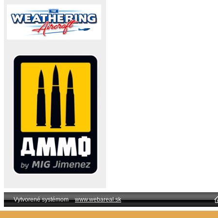
Vytvorené systémom
www.webareal.sk