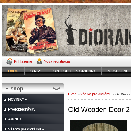
Prihlásenie
Nová registrácia
ÚVOD
O NÁS
OBCHODNÉ PODMIENKY
NA STIAHNUT
E-shop
»
»
Úvod
Všetko pre diorámu
Old Woode
NOVINKY «
Old Wooden Door 2
Predobjednávky
AKCIE !
Všetko pre diorámu
»