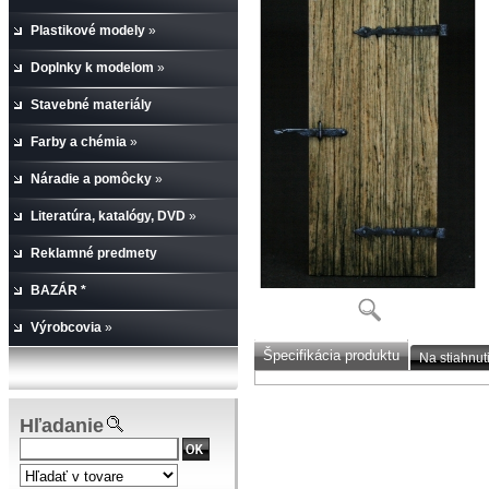
Plastikové modely
»
Doplnky k modelom
»
Stavebné materiály
Farby a chémia
»
Náradie a pomôcky
»
Literatúra, katalógy, DVD
»
Reklamné predmety
BAZÁR *
Výrobcovia
»
Špecifikácia produktu
Na stiahnut
Hľadanie